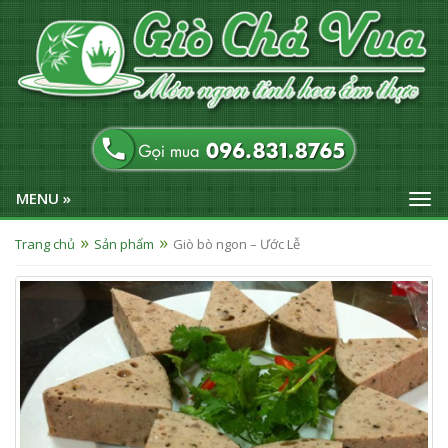
MENU »
Trang chủ
Sản phẩm
Giò bò ngon – Ước Lễ