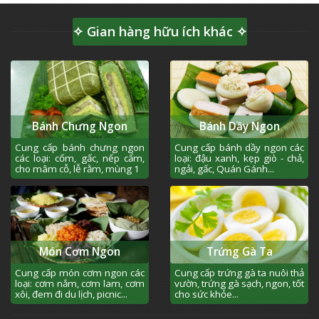
✧ Gian hàng hữu ích khác ✧
Bánh Chưng Ngon
Bánh Dầy Ngon
Cung cấp bánh chưng ngon
Cung cấp bánh dầy ngon các
các loại: cốm, gấc, nếp cẩm,
loại: đậu xanh, kẹp giò - chả,
cho mâm cỗ, lễ rằm, mùng 1
ngải, gấc, Quán Gánh...
Món Cơm Ngon
Trứng Gà Ta
Cung cấp món cơm ngon các
Cung cấp trứng gà ta nuôi thả
loại: cơm nắm, cơm lam, cơm
vườn, trứng gà sạch, ngon, tốt
xôi, đem đi du lịch, picnic...
cho sức khỏe...