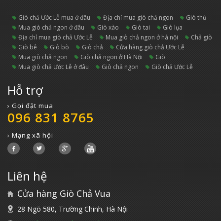
giò chả Ước Lễ mua ở đâu
địa chỉ mua giò chả ngon
giò thủ
mua giò chả ngon ở đâu
giò xào
giò tai
giò lụa
địa chỉ mua giò chả Ước Lễ
mua giò chả ngon ở hà nội
chả giò
giò bê
giò bò
giò chả
cửa hàng giò chả Ước Lễ
mua giò chả ngon
giò chả ngon ở Hà Nội
giò
mua giò chả Ước Lễ ở đâu
giò chả ngon
Giò chả Ước Lễ
Hỗ trợ
› Gọi đặt mua
096 831 8765
› Mạng xã hội
Liên hệ
Cửa hàng Giò Chả Vua
28 Ngõ 580, Trường Chinh, Hà Nội