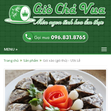
MENU »
Trang chủ
Sản phẩm
Giò xào (giò thủ) – Ước Lễ