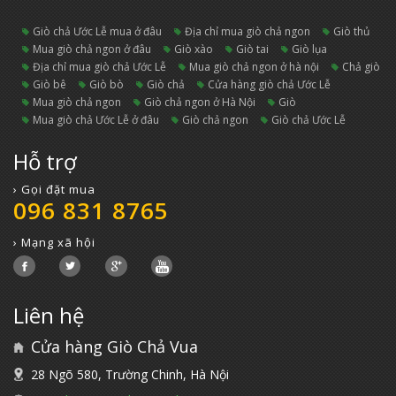
giò chả Ước Lễ mua ở đâu
địa chỉ mua giò chả ngon
giò thủ
mua giò chả ngon ở đâu
giò xào
giò tai
giò lụa
địa chỉ mua giò chả Ước Lễ
mua giò chả ngon ở hà nội
chả giò
giò bê
giò bò
giò chả
cửa hàng giò chả Ước Lễ
mua giò chả ngon
giò chả ngon ở Hà Nội
giò
mua giò chả Ước Lễ ở đâu
giò chả ngon
Giò chả Ước Lễ
Hỗ trợ
› Gọi đặt mua
096 831 8765
› Mạng xã hội
Liên hệ
Cửa hàng Giò Chả Vua
28 Ngõ 580, Trường Chinh, Hà Nội