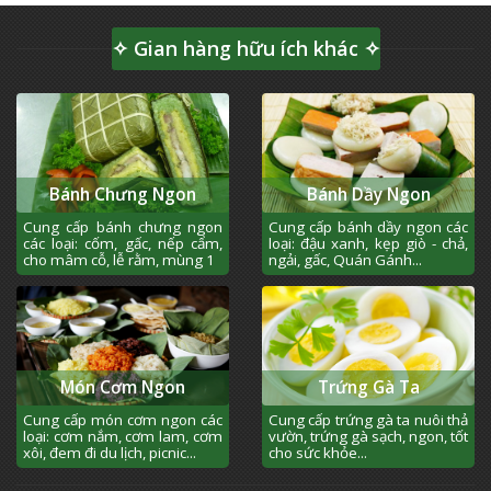
✧ Gian hàng hữu ích khác ✧
Bánh Chưng Ngon
Bánh Dầy Ngon
Cung cấp bánh chưng ngon
Cung cấp bánh dầy ngon các
các loại: cốm, gấc, nếp cẩm,
loại: đậu xanh, kẹp giò - chả,
cho mâm cỗ, lễ rằm, mùng 1
ngải, gấc, Quán Gánh...
Món Cơm Ngon
Trứng Gà Ta
Cung cấp món cơm ngon các
Cung cấp trứng gà ta nuôi thả
loại: cơm nắm, cơm lam, cơm
vườn, trứng gà sạch, ngon, tốt
xôi, đem đi du lịch, picnic...
cho sức khỏe...