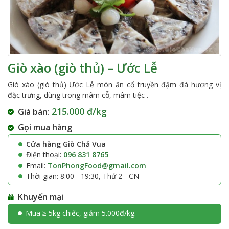
Giò xào (giò thủ) – Ước Lễ
Giò xào (giò thủ) Ước Lễ món ăn cổ truyền đậm đà hương vị
đặc trưng, dùng trong mâm cỗ, mâm tiệc .
215.000 đ/kg
Giá bán:
Gọi mua hàng
Cửa hàng Giò Chả Vua
Điện thoại:
096 831 8765
Email:
TonPhongFood@gmail.com
Thời gian: 8:00 - 19:30, Thứ 2 - CN
Khuyến mại
Mua ≥ 5kg chiếc, giảm 5.000đ/kg.