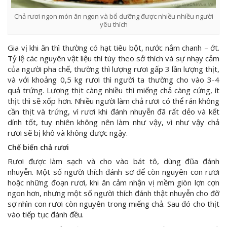
Chả rươi ngon món ăn ngon và bổ dưỡng được nhiều nhiều người
yêu thích
Gia vị khi ăn thì thường có hạt tiêu bột, nước nắm chanh – ớt.
Tỷ lệ các nguyên vật liệu thì tùy theo sở thích và sự nhạy cảm
của người pha chế, thường thì lượng rươi gấp 3 lần lượng thịt,
và với khoảng 0,5 kg rươi thì người ta thường cho vào 3-4
quả trứng. Lượng thịt càng nhiều thì miếng chả càng cứng, ít
thịt thì sẽ xốp hơn. Nhiều người làm chả rươi có thể rán không
cần thịt và trứng, vì rươi khi đánh nhuyễn đã rất dẻo và kết
dính tốt, tuy nhiên không nên làm như vậy, vì như vậy chả
rươi sẽ bị khô và không được ngậy.
Chế biến chả rươi
Rươi được làm sạch và cho vào bát tô, dùng đũa đánh
nhuyễn. Một số người thích đánh sơ để còn nguyên con rươi
hoặc những đoạn rươi, khi ăn cảm nhận vị mềm giòn lợn cợn
ngon hơn, nhưng một số người thích đánh thật nhuyễn cho đỡ
sợ nhìn con rươi còn nguyên trong miếng chả. Sau đó cho thịt
vào tiếp tục đánh đều.