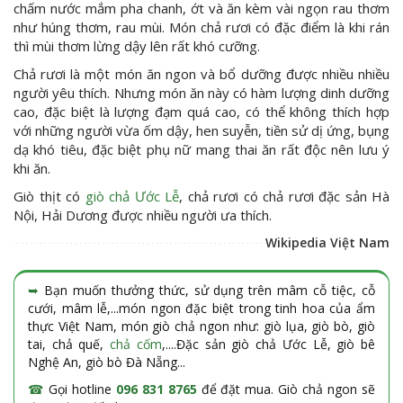
chấm nước mắm pha chanh, ớt và ăn kèm vài ngọn rau thơm
như húng thơm, rau mùi. Món chả rươi có đặc điểm là khi rán
thì mùi thơm lừng dậy lên rất khó cưỡng.
Chả rươi là một món ăn ngon và bổ dưỡng được nhiều nhiều
người yêu thích. Nhưng món ăn này có hàm lượng dinh dưỡng
cao, đặc biệt là lượng đạm quá cao, có thể không thích hợp
với những người vừa ốm dậy, hen suyễn, tiền sử dị ứng, bụng
dạ khó tiêu, đặc biệt phụ nữ mang thai ăn rất độc nên lưu ý
khi ăn.
Giò thịt có
giò chả Ước Lễ
, chả rươi có chả rươi đặc sản Hà
Nội, Hải Dương được nhiều người ưa thích.
Wikipedia Việt Nam
➥
Bạn muốn thưởng thức, sử dụng trên mâm cỗ tiệc, cỗ
cưới, mâm lễ,...món ngon đặc biệt trong tinh hoa của ẩm
thực Việt Nam, món giò chả ngon như: giò lụa, giò bò, giò
tai, chả quế,
chả cốm
,....Đặc sản giò chả Ước Lễ, giò bê
Nghệ An, giò bò Đà Nẵng...
☎
Gọi hotline
096 831 8765
để đặt mua. Giò chả ngon sẽ