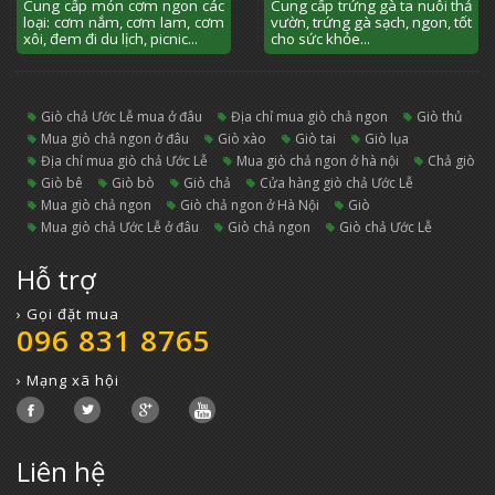
Cung cấp món cơm ngon các
Cung cấp trứng gà ta nuôi thả
loại: cơm nắm, cơm lam, cơm
vườn, trứng gà sạch, ngon, tốt
xôi, đem đi du lịch, picnic...
cho sức khỏe...
giò chả Ước Lễ mua ở đâu
địa chỉ mua giò chả ngon
giò thủ
mua giò chả ngon ở đâu
giò xào
giò tai
giò lụa
địa chỉ mua giò chả Ước Lễ
mua giò chả ngon ở hà nội
chả giò
giò bê
giò bò
giò chả
cửa hàng giò chả Ước Lễ
mua giò chả ngon
giò chả ngon ở Hà Nội
giò
mua giò chả Ước Lễ ở đâu
giò chả ngon
Giò chả Ước Lễ
Hỗ trợ
› Gọi đặt mua
096 831 8765
› Mạng xã hội
Liên hệ