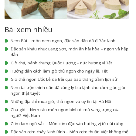
Bài xem nhiều
Nem Bùi – món nem ngon, đặc sản dân dã ở Bắc Ninh
Đặc sản khâu nhục Lạng Sơn, món ăn hài hòa – ngon và hấp
dẫn
Giò chả, bánh chưng Quốc Hương – nức hương vị Tết
Hướng dẫn cách làm giò thủ ngon cho ngày lễ, Tết
Giò chả ngon Ước Lễ đã trải qua bao thăng trầm lịch sử
Nem tai trộn thính dân dã cùng ly bia lạnh cho cảm giác giòn
ngon thật tuyệt
Những địa chỉ mua giò, chả ngon và uy tín tại Hà Nội
Chả giò – Nem rán món ngon bình dị mà sang trọng của
người Việt Nam
Cơm lam ngũ sắc – Món cơm đặc sản hương vị từ núi rừng
Đặc sản cơm cháy Ninh Bình – Món cơm thuần Việt không thể