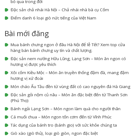
bỏ qua trong đời
Đặc sản chả nhái Hà Nội – Chả nhái nhà bà cụ Cốm
Điểm danh 6 loại giò nức tiếng của Việt Nam
Bài mới đăng
Mua bánh chưng ngon ở đâu Hà Nội để lễ Tết? Xem top cửa
hàng bán bánh chưng uy tín và chất lượng.
Đặc sản nem nướng Hữu Lũng, Lạng Sơn – Món ăn ngon có
hương vị được yêu thích
Xôi cốm Kiều Mộc – Món ăn truyền thống đậm đà, mang đậm
hương vị xứ đoài
Món cháo Ấu Tầu đền từ vùng đất có cao nguyên đá Hà Giang
Đặc sản gỏi nộm củ nâu – Món ăn đặc biệt đến từ Thanh Sơn
(Phú Thọ)
Bánh ngải Lạng Sơn – Món ngon làm quà cho người thân
Cá muối chua – Món ngon tốn cơm đến từ Vĩnh Phúc
Tác dụng của bánh tro (bánh gio) với sức khỏe chúng ta
Giò xào (giò thủ), loại giò giòn, ngon đặc biệt