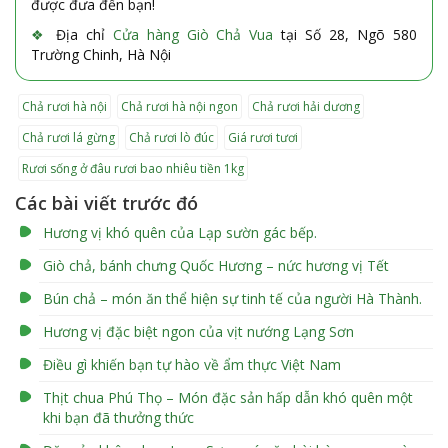
được đưa đến bạn!
❖
Địa chỉ
Cửa hàng Giò Chả Vua
tại Số 28, Ngõ 580
Trường Chinh, Hà Nội
chả rươi hà nội
chả rươi hà nội ngon
chả rươi hải dương
chả rươi lá gừng
chả rươi lò đúc
giá rươi tươi
rươi sống ở đâu rươi bao nhiêu tiền 1kg
Các bài viết trước đó
Hương vị khó quên của Lạp sườn gác bếp.
Giò chả, bánh chưng Quốc Hương – nức hương vị Tết
Bún chả – món ăn thể hiện sự tinh tế của người Hà Thành.
Hương vị đặc biệt ngon của vịt nướng Lạng Sơn
Điều gì khiến bạn tự hào về ẩm thực Việt Nam
Thịt chua Phú Thọ – Món đặc sản hấp dẫn khó quên một
khi bạn đã thưởng thức