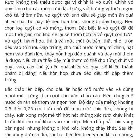
Rươi không thể thiếu được gia vị chính là vỏ quýt. Chính vỏ
quýt làm cho các món rươi đặc trưng với hương vị thơm ngon
khó tả, thêm nữa, vỏ quýt với tinh dầu sẽ giúp món ăn quá
nhiều chất bổ này dễ tiêu hóa hơn, không bị đầy bụng. Nên
chọn loại quýt có vỏ mỏng, thơm. Đặc biệt là vỏ quýt đã để
một thời gian cho khô se lại sẽ thơm hơn là vỏ quýt còn tươi.
Vỏ quýt, hành hoa, thì là và một chút ớt băm thật nhỏ, trộn
đều vào tô rươi. Đập trứng, cho chút nước mắm, mì chính, hạt
nêm vào đánh lên, thấy hỗn hợp dẻo quánh và dậy mùi thơm
là được. Nếu chưa thấy dậy mùi thơm có thể cho từng chút vỏ
quýt vào, cần chú ý, nếu quá nhiều vỏ quýt sẽ khiến thành
phẩm bị đắng. Nếu hỗn hợp chưa dẻo đều thì đập thêm
trứng.
Bắc chảo lên bếp, cho dầu ăn hoặc mỡ nước vào và dùng
muôi múc từng thìa rươi cho vào chảo rán. Nên dùng mỡ
nước khi rán sẽ thơm và ngon hơn. Độ dày của miếng khoảng
0,5 đến 0,75 cm. Lửa nhỏ để món rươi chín đều, không bị
cháy. Rán xong một mẻ thì hớt hết những xác rươi cháy khét
trước khi cho mẻ khác vào rán tiếp. Món chả phải chín vàng
bên ngoài nhưng không bị khô xác, không cháy khét. Sau khi
rán xong đưa ra đĩa, rắc hạt tiêu lên trên và ăn khi còn nóng,