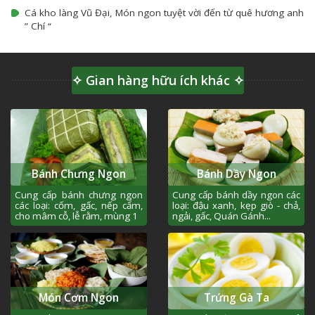
Cá kho làng Vũ Đại, Món ngon tuyệt vời đến từ quê hương anh
” Chí “
✧ Gian hàng hữu ích khác ✧
Bánh Chưng Ngon
Bánh Dầy Ngon
Cung cấp bánh chưng ngon
Cung cấp bánh dầy ngon các
các loại: cốm, gấc, nếp cẩm,
loại: đậu xanh, kẹp giò - chả,
cho mâm cỗ, lễ rằm, mùng 1
ngải, gấc, Quán Gánh...
Món Cơm Ngon
Trứng Gà Ta