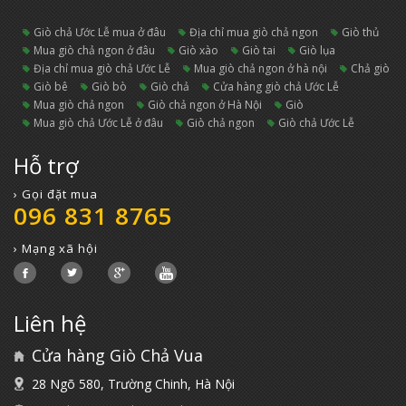
giò chả Ước Lễ mua ở đâu
địa chỉ mua giò chả ngon
giò thủ
mua giò chả ngon ở đâu
giò xào
giò tai
giò lụa
địa chỉ mua giò chả Ước Lễ
mua giò chả ngon ở hà nội
chả giò
giò bê
giò bò
giò chả
cửa hàng giò chả Ước Lễ
mua giò chả ngon
giò chả ngon ở Hà Nội
giò
mua giò chả Ước Lễ ở đâu
giò chả ngon
Giò chả Ước Lễ
Hỗ trợ
› Gọi đặt mua
096 831 8765
› Mạng xã hội
Liên hệ
Cửa hàng Giò Chả Vua
28 Ngõ 580, Trường Chinh, Hà Nội