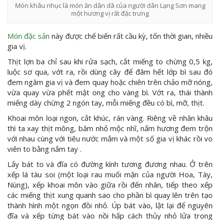
Món khâu nhục là món ăn dân dã của người dân Lạng Sơn mang
một hương vị rất đặc trưng
Món đặc sản
này được chế biến rất cầu kỳ, tốn thời gian, nhiều
gia vị.
Thịt lợn ba chỉ sau khi rửa sạch, cắt miếng to chừng 0,5 kg,
luộc sơ qua, vớt ra, rồi dùng cây để đâm hết lớp bì sau đó
đem ngâm gia vị và đem quay hoặc chiên trên chảo mỡ nóng,
vừa quay vừa phết mật ong cho vàng bì. Vớt ra, thái thành
miếng dày chừng 2 ngón tay, mỗi miếng đều có bì, mỡ, thịt.
Khoai môn loại ngon, cắt khúc, rán vàng. Riêng về nhân khâu
thì ta xay thịt mông, băm nhỏ mộc nhĩ, nấm hương đem trộn
với nhau cùng với tiêu nước mắm và một số gia vị khác rồi vo
viên to bằng nắm tay .
Lấy bát to và đĩa có đường kính tương đương nhau. Ở trên
xếp lá tàu soi (một loại rau muối mặn của người Hoa, Tày,
Nùng), xếp khoai môn vào giữa rồi đến nhân, tiếp theo xếp
các miếng thịt xung quanh sao cho phần bì quay lên trên tạo
thành hình một ngọn đồi nhỏ. Úp bát vào, lật lại để nguyên
đĩa và xếp từng bát vào nồi hấp cách thủy nhỏ lửa trong