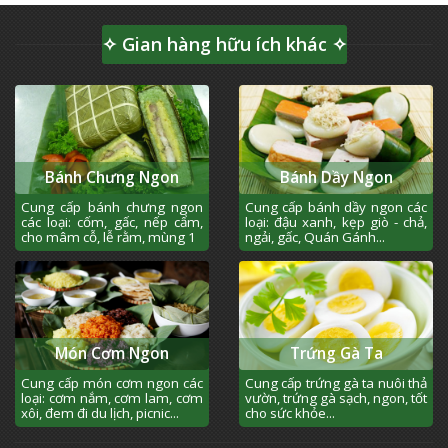
✧ Gian hàng hữu ích khác ✧
Bánh Chưng Ngon
Bánh Dầy Ngon
Cung cấp bánh chưng ngon
Cung cấp bánh dầy ngon các
các loại: cốm, gấc, nếp cẩm,
loại: đậu xanh, kẹp giò - chả,
cho mâm cỗ, lễ rằm, mùng 1
ngải, gấc, Quán Gánh...
Món Cơm Ngon
Trứng Gà Ta
Cung cấp món cơm ngon các
Cung cấp trứng gà ta nuôi thả
loại: cơm nắm, cơm lam, cơm
vườn, trứng gà sạch, ngon, tốt
xôi, đem đi du lịch, picnic...
cho sức khỏe...