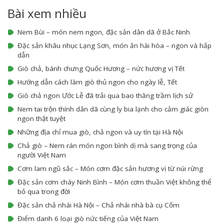
Bài xem nhiều
Nem Bùi – món nem ngon, đặc sản dân dã ở Bắc Ninh
Đặc sản khâu nhục Lạng Sơn, món ăn hài hòa – ngon và hấp
dẫn
Giò chả, bánh chưng Quốc Hương – nức hương vị Tết
Hướng dẫn cách làm giò thủ ngon cho ngày lễ, Tết
Giò chả ngon Ước Lễ đã trải qua bao thăng trầm lịch sử
Nem tai trộn thính dân dã cùng ly bia lạnh cho cảm giác giòn
ngon thật tuyệt
Những địa chỉ mua giò, chả ngon và uy tín tại Hà Nội
Chả giò – Nem rán món ngon bình dị mà sang trọng của
người Việt Nam
Cơm lam ngũ sắc – Món cơm đặc sản hương vị từ núi rừng
Đặc sản cơm cháy Ninh Bình – Món cơm thuần Việt không thể
bỏ qua trong đời
Đặc sản chả nhái Hà Nội – Chả nhái nhà bà cụ Cốm
Điểm danh 6 loại giò nức tiếng của Việt Nam