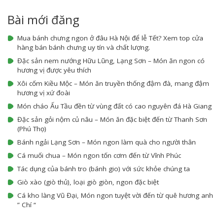
Bài mới đăng
Mua bánh chưng ngon ở đâu Hà Nội để lễ Tết? Xem top cửa
hàng bán bánh chưng uy tín và chất lượng.
Đặc sản nem nướng Hữu Lũng, Lạng Sơn – Món ăn ngon có
hương vị được yêu thích
Xôi cốm Kiều Mộc – Món ăn truyền thống đậm đà, mang đậm
hương vị xứ đoài
Món cháo Ấu Tầu đền từ vùng đất có cao nguyên đá Hà Giang
Đặc sản gỏi nộm củ nâu – Món ăn đặc biệt đến từ Thanh Sơn
(Phú Thọ)
Bánh ngải Lạng Sơn – Món ngon làm quà cho người thân
Cá muối chua – Món ngon tốn cơm đến từ Vĩnh Phúc
Tác dụng của bánh tro (bánh gio) với sức khỏe chúng ta
Giò xào (giò thủ), loại giò giòn, ngon đặc biệt
Cá kho làng Vũ Đại, Món ngon tuyệt vời đến từ quê hương anh
” Chí “