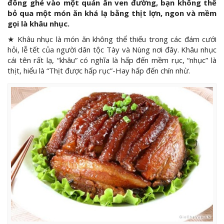
đông ghé vào một quán ăn ven đường, bạn không thể
bỏ qua một món ăn khá lạ bằng thịt lợn, ngon và mềm
gọi là khâu nhục.
★ Khâu nhục là món ăn không thể thiếu trong các đám cưới
hỏi, lễ tết của người dân tộc Tày và Nùng nơi đây. Khâu nhục
cái tên rất lạ, “khâu” có nghĩa là hấp đến mềm rục, “nhục” là
thịt, hiểu là “Thịt được hấp rục”-Hay hấp đến chín nhừ.