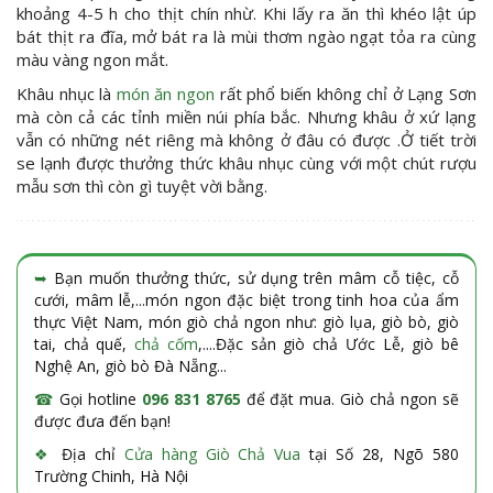
khoảng 4-5 h cho thịt chín nhừ. Khi lấy ra ăn thì khéo lật úp
bát thịt ra đĩa, mở bát ra là mùi thơm ngào ngạt tỏa ra cùng
màu vàng ngon mắt.
Khâu nhục là
món ăn ngon
rất phổ biến không chỉ ở Lạng Sơn
mà còn cả các tỉnh miền núi phía bắc. Nhưng khâu ở xứ lạng
vẫn có những nét riêng mà không ở đâu có được .Ở tiết trời
se lạnh được thưởng thức khâu nhục cùng với một chút rượu
mẫu sơn thì còn gì tuyệt vời bằng.
➥
Bạn muốn thưởng thức, sử dụng trên mâm cỗ tiệc, cỗ
cưới, mâm lễ,...món ngon đặc biệt trong tinh hoa của ẩm
thực Việt Nam, món giò chả ngon như: giò lụa, giò bò, giò
tai, chả quế,
chả cốm
,....Đặc sản giò chả Ước Lễ, giò bê
Nghệ An, giò bò Đà Nẵng...
☎
Gọi hotline
096 831 8765
để đặt mua. Giò chả ngon sẽ
được đưa đến bạn!
❖
Địa chỉ
Cửa hàng Giò Chả Vua
tại Số 28, Ngõ 580
Trường Chinh, Hà Nội