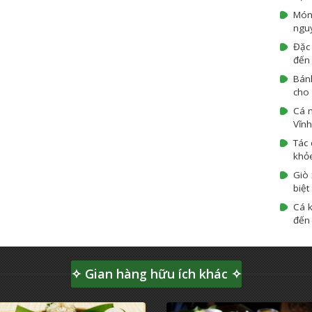
Món
ngu
Đặc 
đến 
Bán
cho 
Cá 
Vĩnh
Tác 
khỏ
Giò 
biệt
Cá k
đến 
✧ Gian hàng hữu ích khác ✧