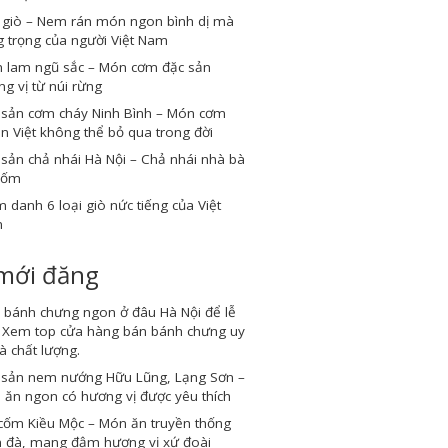
 giò – Nem rán món ngon bình dị mà
 trọng của người Việt Nam
 lam ngũ sắc – Món cơm đặc sản
g vị từ núi rừng
 sản cơm cháy Ninh Bình – Món cơm
n Việt không thể bỏ qua trong đời
sản chả nhái Hà Nội – Chả nhái nhà bà
Cốm
 danh 6 loại giò nức tiếng của Việt
m
 mới đăng
 bánh chưng ngon ở đâu Hà Nội để lễ
? Xem top cửa hàng bán bánh chưng uy
và chất lượng.
 sản nem nướng Hữu Lũng, Lạng Sơn –
ăn ngon có hương vị được yêu thích
cốm Kiều Mộc – Món ăn truyền thống
 đà, mang đậm hương vị xứ đoài