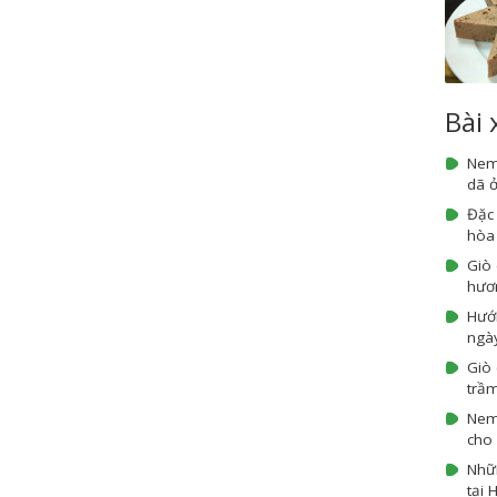
Bài
Nem
dã ở
Đặc
hòa
Giò
hươn
Hướ
ngày
Giò 
trầm
Nem 
cho 
Nhữn
tại 