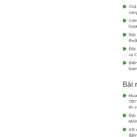
Chả
sang
Cơm
hươn
Đặc
thuầ
Đặc 
cụ 
Điểm
Na
Bài
Mua
Tết
tín 
Đặc
Món 
Xôi 
đậm