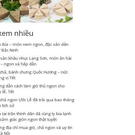
 xem nhiều
 Bùi – món nem ngon, đặc sản dân
 Bắc Ninh
 sản khâu nhục Lạng Sơn, món ăn hài
 – ngon và hấp dẫn
 chả, bánh chưng Quốc Hương – nức
g vị Tết
ng dẫn cách làm giò thủ ngon cho
 lễ, Tết
chả ngon Ước Lễ đã trải qua bao thăng
 lịch sử
tai trộn thính dân dã cùng ly bia lạnh
cảm giác giòn ngon thật tuyệt
g địa chỉ mua giò, chả ngon và uy tín
Hà Nội