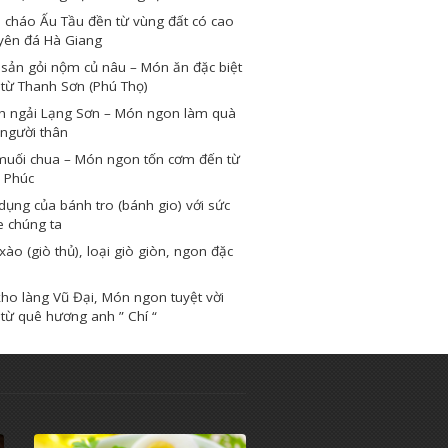
 cháo Ấu Tầu đền từ vùng đất có cao
yên đá Hà Giang
sản gỏi nộm củ nâu – Món ăn đặc biệt
từ Thanh Sơn (Phú Thọ)
h ngải Lạng Sơn – Món ngon làm quà
người thân
muối chua – Món ngon tốn cơm đến từ
 Phúc
dụng của bánh tro (bánh gio) với sức
e chúng ta
xào (giò thủ), loại giò giòn, ngon đặc
ho làng Vũ Đại, Món ngon tuyệt vời
từ quê hương anh ” Chí “