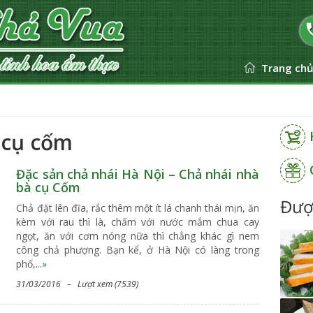
Trang ch
 cụ cốm
Đặc sản chả nhái Hà Nội – Chả nhái nhà
bà cụ Cốm
Đượ
Chả đặt lên đĩa, rắc thêm một ít lá chanh thái mịn, ăn
kèm với rau thì là, chấm với nước mắm chua cay
ngọt, ăn với cơm nóng nữa thì chẳng khác gì nem
công chả phượng. Bạn kể, ở Hà Nội có làng trong
phố,...
»
31/03/2016 – Lượt xem (7539)