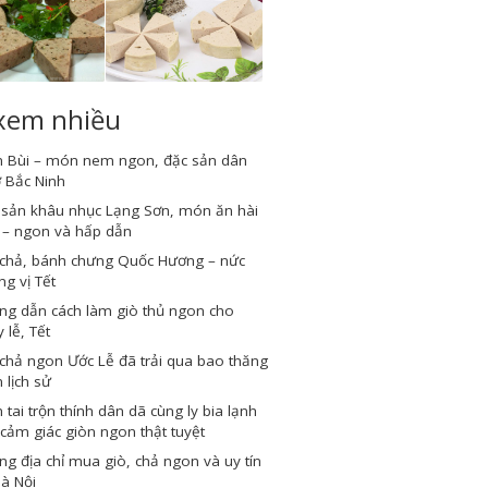
 xem nhiều
 Bùi – món nem ngon, đặc sản dân
 Bắc Ninh
 sản khâu nhục Lạng Sơn, món ăn hài
 – ngon và hấp dẫn
 chả, bánh chưng Quốc Hương – nức
g vị Tết
ng dẫn cách làm giò thủ ngon cho
 lễ, Tết
chả ngon Ước Lễ đã trải qua bao thăng
 lịch sử
tai trộn thính dân dã cùng ly bia lạnh
cảm giác giòn ngon thật tuyệt
g địa chỉ mua giò, chả ngon và uy tín
Hà Nội