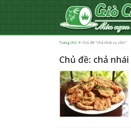
Trang chủ
Chủ đề "chả nhái cụ cốm"
Chủ đề: chả nhái