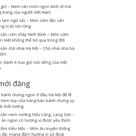
 giò – Nem rán món ngon bình dị mà
 trọng của người Việt Nam
 lam ngũ sắc – Món cơm đặc sản
g vị từ núi rừng
 sản cơm cháy Ninh Bình – Món cơm
n Việt không thể bỏ qua trong đời
sản chả nhái Hà Nội – Chả nhái nhà bà
Cốm
 danh 6 loại giò nức tiếng của Việt
m
 mới đăng
 bánh chưng ngon ở đâu Hà Nội để lễ
? Xem top cửa hàng bán bánh chưng uy
và chất lượng.
 sản nem nướng Hữu Lũng, Lạng Sơn –
ăn ngon có hương vị được yêu thích
cốm Kiều Mộc – Món ăn truyền thống
 đà, mang đậm hương vị xứ đoài