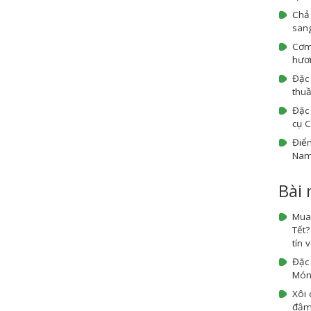
Chả
sang
Cơm
hươn
Đặc
thuầ
Đặc 
cụ 
Điểm
Na
Bài
Mua
Tết
tín 
Đặc
Món 
Xôi 
đậm