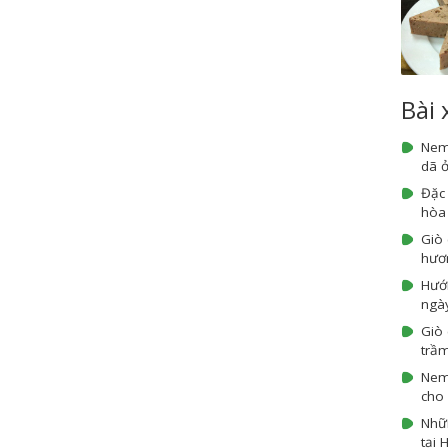
Bài
Nem
dã ở
Đặc
hòa
Giò
hươn
Hướ
ngày
Giò 
trầm
Nem 
cho 
Nhữn
tại 