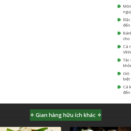
Món
ngu
Đặc 
đến 
Bán
cho 
Cá 
Vĩnh
Tác 
khỏ
Giò 
biệt
Cá k
đến 
✧ Gian hàng hữu ích khác ✧