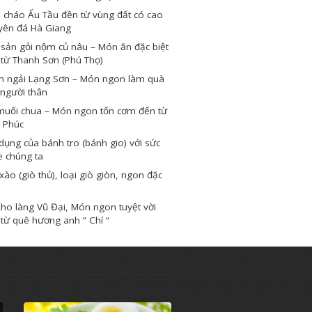
 cháo Ấu Tầu đền từ vùng đất có cao
yên đá Hà Giang
sản gỏi nộm củ nâu – Món ăn đặc biệt
từ Thanh Sơn (Phú Thọ)
h ngải Lạng Sơn – Món ngon làm quà
người thân
muối chua – Món ngon tốn cơm đến từ
 Phúc
dụng của bánh tro (bánh gio) với sức
e chúng ta
xào (giò thủ), loại giò giòn, ngon đặc
ho làng Vũ Đại, Món ngon tuyệt vời
từ quê hương anh ” Chí “