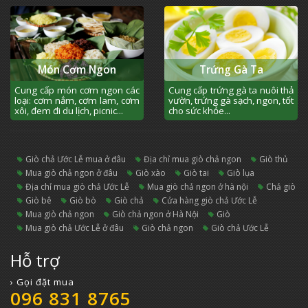
Món Cơm Ngon
Trứng Gà Ta
Cung cấp món cơm ngon các
Cung cấp trứng gà ta nuôi thả
loại: cơm nắm, cơm lam, cơm
vườn, trứng gà sạch, ngon, tốt
xôi, đem đi du lịch, picnic...
cho sức khỏe...
giò chả Ước Lễ mua ở đâu
địa chỉ mua giò chả ngon
giò thủ
mua giò chả ngon ở đâu
giò xào
giò tai
giò lụa
địa chỉ mua giò chả Ước Lễ
mua giò chả ngon ở hà nội
chả giò
giò bê
giò bò
giò chả
cửa hàng giò chả Ước Lễ
mua giò chả ngon
giò chả ngon ở Hà Nội
giò
mua giò chả Ước Lễ ở đâu
giò chả ngon
Giò chả Ước Lễ
Hỗ trợ
› Gọi đặt mua
096 831 8765