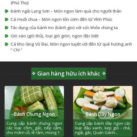
(Phú Thọ)
Bánh ngải Lạng Sơn – Món ngon làm quà cho người thân
Cá muối chua – Món ngon tốn cơm đến từ Vĩnh Phúc
Tác dụng của bánh tro (bánh gio) với sức khỏe chúng ta
Giò xào (giò thủ), loại giò giòn, ngon đặc biệt
Cá kho làng Vũ Đại, Món ngon tuyệt vời đến từ quê hương anh
” Chí “
✧ Gian hàng hữu ích khác ✧
Bánh Chưng Ngon
Bánh Dầy Ngon
Cung cấp bánh chưng ngon
Cung cấp bánh dầy ngon các
các loại: cốm, gấc, nếp cẩm,
loại: đậu xanh, kẹp giò - chả,
cho mâm cỗ, lễ rằm, mùng 1
ngải, gấc, Quán Gánh...