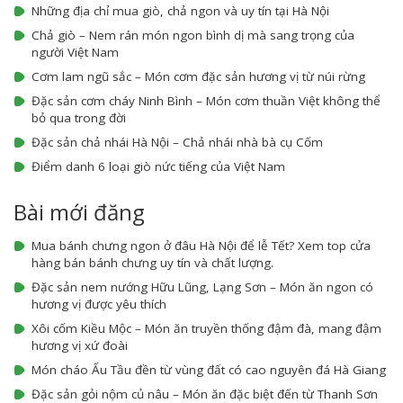
Những địa chỉ mua giò, chả ngon và uy tín tại Hà Nội
Chả giò – Nem rán món ngon bình dị mà sang trọng của
người Việt Nam
Cơm lam ngũ sắc – Món cơm đặc sản hương vị từ núi rừng
Đặc sản cơm cháy Ninh Bình – Món cơm thuần Việt không thể
bỏ qua trong đời
Đặc sản chả nhái Hà Nội – Chả nhái nhà bà cụ Cốm
Điểm danh 6 loại giò nức tiếng của Việt Nam
Bài mới đăng
Mua bánh chưng ngon ở đâu Hà Nội để lễ Tết? Xem top cửa
hàng bán bánh chưng uy tín và chất lượng.
Đặc sản nem nướng Hữu Lũng, Lạng Sơn – Món ăn ngon có
hương vị được yêu thích
Xôi cốm Kiều Mộc – Món ăn truyền thống đậm đà, mang đậm
hương vị xứ đoài
Món cháo Ấu Tầu đền từ vùng đất có cao nguyên đá Hà Giang
Đặc sản gỏi nộm củ nâu – Món ăn đặc biệt đến từ Thanh Sơn