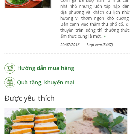
Cơm gà bà Buội nằm ở một căn
nhà nhỏ nhưng luôn tấp nập dân
địa phương và khách du lịch nhờ
hương vị thơm ngon khó cưỡng.
Bên cạnh việc thăm thú phố cổ, đi
thuyền trên sông thì thưởng thức
ẩm thực cũng là một...
»
20/07/2016 – Lượt xem (5467)
Hướng dẫn mua hàng
Quà tặng, khuyến mại
Được yêu thích