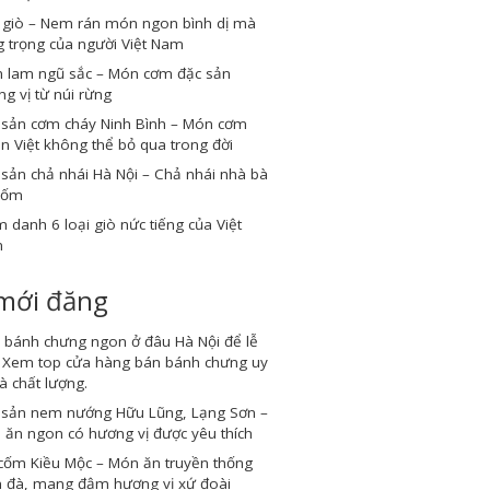
 giò – Nem rán món ngon bình dị mà
 trọng của người Việt Nam
 lam ngũ sắc – Món cơm đặc sản
g vị từ núi rừng
 sản cơm cháy Ninh Bình – Món cơm
n Việt không thể bỏ qua trong đời
sản chả nhái Hà Nội – Chả nhái nhà bà
Cốm
 danh 6 loại giò nức tiếng của Việt
m
 mới đăng
 bánh chưng ngon ở đâu Hà Nội để lễ
? Xem top cửa hàng bán bánh chưng uy
và chất lượng.
 sản nem nướng Hữu Lũng, Lạng Sơn –
ăn ngon có hương vị được yêu thích
cốm Kiều Mộc – Món ăn truyền thống
 đà, mang đậm hương vị xứ đoài