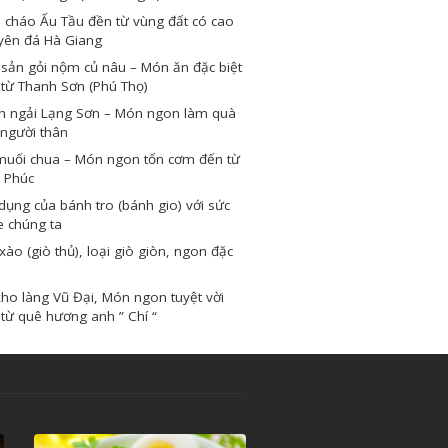
 cháo Ấu Tầu đền từ vùng đất có cao
yên đá Hà Giang
sản gỏi nộm củ nâu – Món ăn đặc biệt
từ Thanh Sơn (Phú Thọ)
h ngải Lạng Sơn – Món ngon làm quà
người thân
muối chua – Món ngon tốn cơm đến từ
 Phúc
dụng của bánh tro (bánh gio) với sức
e chúng ta
xào (giò thủ), loại giò giòn, ngon đặc
ho làng Vũ Đại, Món ngon tuyệt vời
từ quê hương anh ” Chí “