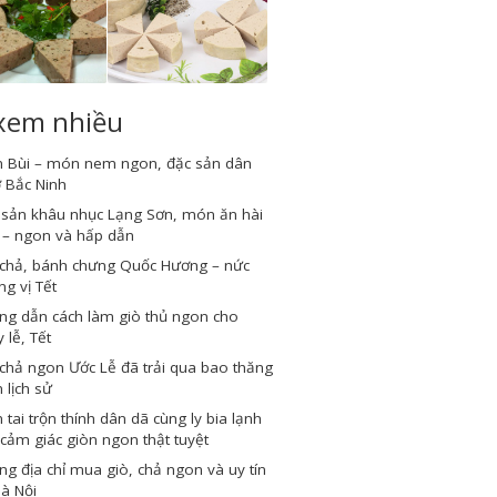
 xem nhiều
 Bùi – món nem ngon, đặc sản dân
 Bắc Ninh
 sản khâu nhục Lạng Sơn, món ăn hài
 – ngon và hấp dẫn
 chả, bánh chưng Quốc Hương – nức
g vị Tết
ng dẫn cách làm giò thủ ngon cho
 lễ, Tết
chả ngon Ước Lễ đã trải qua bao thăng
 lịch sử
tai trộn thính dân dã cùng ly bia lạnh
cảm giác giòn ngon thật tuyệt
g địa chỉ mua giò, chả ngon và uy tín
Hà Nội