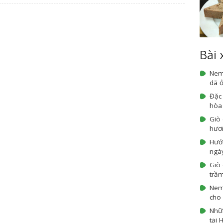
Bài
Nem
dã ở
Đặc
hòa
Giò
hươn
Hướ
ngày
Giò 
trầm
Nem 
cho 
Nhữn
tại 