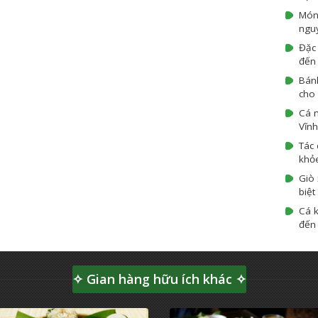
Món
ngu
Đặc 
đến 
Bán
cho 
Cá 
Vĩnh
Tác 
khỏ
Giò 
biệt
Cá k
đến 
✧ Gian hàng hữu ích khác ✧