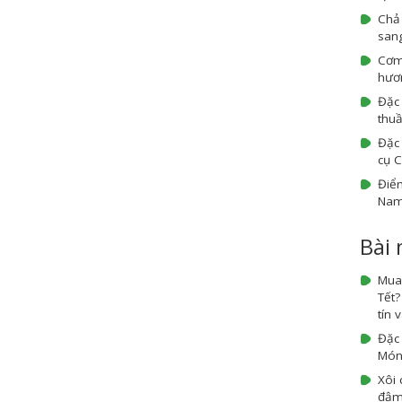
Chả
sang
Cơm
hươn
Đặc
thuầ
Đặc 
cụ 
Điểm
Na
Bài
Mua
Tết
tín 
Đặc
Món 
Xôi 
đậm