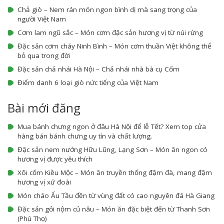
Chả giò – Nem rán món ngon bình dị mà sang trọng của
người Việt Nam
Cơm lam ngũ sắc – Món cơm đặc sản hương vị từ núi rừng
Đặc sản cơm cháy Ninh Bình – Món cơm thuần Việt không thể
bỏ qua trong đời
Đặc sản chả nhái Hà Nội – Chả nhái nhà bà cụ Cốm
Điểm danh 6 loại giò nức tiếng của Việt Nam
Bài mới đăng
Mua bánh chưng ngon ở đâu Hà Nội để lễ Tết? Xem top cửa
hàng bán bánh chưng uy tín và chất lượng.
Đặc sản nem nướng Hữu Lũng, Lạng Sơn – Món ăn ngon có
hương vị được yêu thích
Xôi cốm Kiều Mộc – Món ăn truyền thống đậm đà, mang đậm
hương vị xứ đoài
Món cháo Ấu Tầu đền từ vùng đất có cao nguyên đá Hà Giang
Đặc sản gỏi nộm củ nâu – Món ăn đặc biệt đến từ Thanh Sơn
(Phú Thọ)