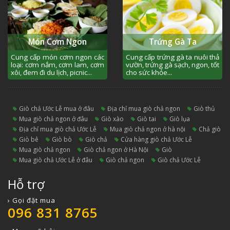
Món Cơm Ngon
Trứng Gà Ta
Cung cấp món cơm ngon các
Cung cấp trứng gà ta nuôi thả
loại: cơm nắm, cơm lam, cơm
vườn, trứng gà sạch, ngon, tốt
xôi, đem đi du lịch, picnic...
cho sức khỏe...
giò chả Ước Lễ mua ở đâu
địa chỉ mua giò chả ngon
giò thủ
mua giò chả ngon ở đâu
giò xào
giò tai
giò lụa
địa chỉ mua giò chả Ước Lễ
mua giò chả ngon ở hà nội
chả giò
giò bê
giò bò
giò chả
cửa hàng giò chả Ước Lễ
mua giò chả ngon
giò chả ngon ở Hà Nội
giò
mua giò chả Ước Lễ ở đâu
giò chả ngon
Giò chả Ước Lễ
Hỗ trợ
› Gọi đặt mua
096 831 8765