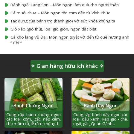
Bánh ngải Lạng Sơn – Món ngon làm quà cho người thân
Cá muối chua – Món ngon tốn cơm đến từ Vĩnh Phúc
Tác dụng của bánh tro (bánh gio) với sức khỏe chúng ta
Giò xào (giò thủ), loại giò giòn, ngon đặc biệt
Cá kho làng Vũ Đại, Món ngon tuyệt vời đến từ quê hương anh
” Chí “
✧ Gian hàng hữu ích khác ✧
Bánh Chưng Ngon
Bánh Dầy Ngon
Cung cấp bánh chưng ngon
Cung cấp bánh dầy ngon các
các loại: cốm, gấc, nếp cẩm,
loại: đậu xanh, kẹp giò - chả,
cho mâm cỗ, lễ rằm, mùng 1
ngải, gấc, Quán Gánh...