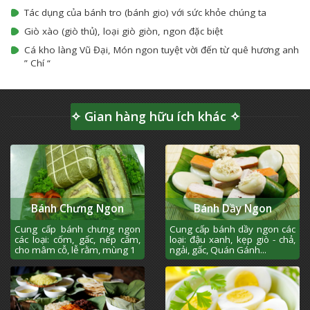
Tác dụng của bánh tro (bánh gio) với sức khỏe chúng ta
Giò xào (giò thủ), loại giò giòn, ngon đặc biệt
Cá kho làng Vũ Đại, Món ngon tuyệt vời đến từ quê hương anh
” Chí “
✧ Gian hàng hữu ích khác ✧
Bánh Chưng Ngon
Bánh Dầy Ngon
Cung cấp bánh chưng ngon
Cung cấp bánh dầy ngon các
các loại: cốm, gấc, nếp cẩm,
loại: đậu xanh, kẹp giò - chả,
cho mâm cỗ, lễ rằm, mùng 1
ngải, gấc, Quán Gánh...