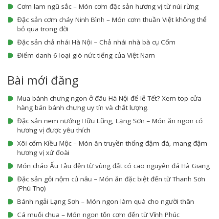
Cơm lam ngũ sắc – Món cơm đặc sản hương vị từ núi rừng
Đặc sản cơm cháy Ninh Bình – Món cơm thuần Việt không thể
bỏ qua trong đời
Đặc sản chả nhái Hà Nội – Chả nhái nhà bà cụ Cốm
Điểm danh 6 loại giò nức tiếng của Việt Nam
Bài mới đăng
Mua bánh chưng ngon ở đâu Hà Nội để lễ Tết? Xem top cửa
hàng bán bánh chưng uy tín và chất lượng.
Đặc sản nem nướng Hữu Lũng, Lạng Sơn – Món ăn ngon có
hương vị được yêu thích
Xôi cốm Kiều Mộc – Món ăn truyền thống đậm đà, mang đậm
hương vị xứ đoài
Món cháo Ấu Tầu đền từ vùng đất có cao nguyên đá Hà Giang
Đặc sản gỏi nộm củ nâu – Món ăn đặc biệt đến từ Thanh Sơn
(Phú Thọ)
Bánh ngải Lạng Sơn – Món ngon làm quà cho người thân
Cá muối chua – Món ngon tốn cơm đến từ Vĩnh Phúc