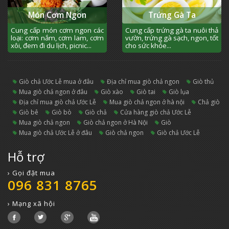
Món Cơm Ngon
Trứng Gà Ta
Cung cấp món cơm ngon các
Cung cấp trứng gà ta nuôi thả
loại: cơm nắm, cơm lam, cơm
vườn, trứng gà sạch, ngon, tốt
xôi, đem đi du lịch, picnic...
cho sức khỏe...
giò chả Ước Lễ mua ở đâu
địa chỉ mua giò chả ngon
giò thủ
mua giò chả ngon ở đâu
giò xào
giò tai
giò lụa
địa chỉ mua giò chả Ước Lễ
mua giò chả ngon ở hà nội
chả giò
giò bê
giò bò
giò chả
cửa hàng giò chả Ước Lễ
mua giò chả ngon
giò chả ngon ở Hà Nội
giò
mua giò chả Ước Lễ ở đâu
giò chả ngon
Giò chả Ước Lễ
Hỗ trợ
› Gọi đặt mua
096 831 8765
› Mạng xã hội