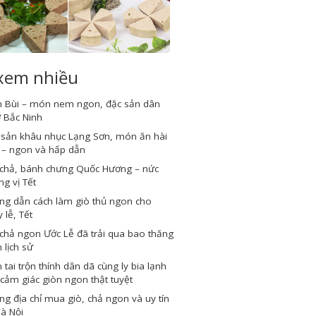
 xem nhiều
 Bùi – món nem ngon, đặc sản dân
 Bắc Ninh
 sản khâu nhục Lạng Sơn, món ăn hài
 – ngon và hấp dẫn
 chả, bánh chưng Quốc Hương – nức
g vị Tết
ng dẫn cách làm giò thủ ngon cho
 lễ, Tết
chả ngon Ước Lễ đã trải qua bao thăng
 lịch sử
tai trộn thính dân dã cùng ly bia lạnh
cảm giác giòn ngon thật tuyệt
g địa chỉ mua giò, chả ngon và uy tín
Hà Nội