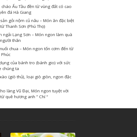
 cháo Ấu Tầu đền từ vùng đất có cao
yên đá Hà Giang
sản gỏi nộm củ nâu – Món ăn đặc biệt
từ Thanh Sơn (Phú Thọ)
h ngải Lạng Sơn – Món ngon làm quà
người thân
muối chua – Món ngon tốn cơm đến từ
 Phúc
dụng của bánh tro (bánh gio) với sức
e chúng ta
xào (giò thủ), loại giò giòn, ngon đặc
ho làng Vũ Đại, Món ngon tuyệt vời
từ quê hương anh ” Chí “