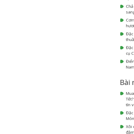
Chả
sang
Cơm
hươn
Đặc
thuầ
Đặc 
cụ 
Điểm
Na
Bài
Mua
Tết
tín 
Đặc
Món 
Xôi 
đậm