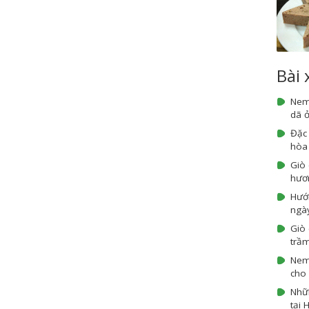
Bài
Nem
dã ở
Đặc
hòa
Giò
hươn
Hướ
ngày
Giò 
trầm
Nem 
cho 
Nhữn
tại 