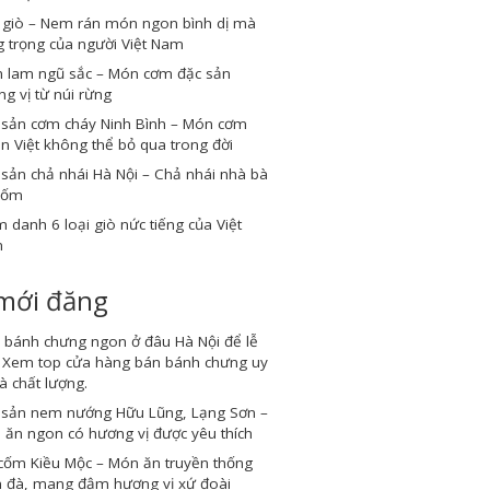
 giò – Nem rán món ngon bình dị mà
 trọng của người Việt Nam
 lam ngũ sắc – Món cơm đặc sản
g vị từ núi rừng
 sản cơm cháy Ninh Bình – Món cơm
n Việt không thể bỏ qua trong đời
sản chả nhái Hà Nội – Chả nhái nhà bà
Cốm
 danh 6 loại giò nức tiếng của Việt
m
 mới đăng
 bánh chưng ngon ở đâu Hà Nội để lễ
? Xem top cửa hàng bán bánh chưng uy
và chất lượng.
 sản nem nướng Hữu Lũng, Lạng Sơn –
ăn ngon có hương vị được yêu thích
cốm Kiều Mộc – Món ăn truyền thống
 đà, mang đậm hương vị xứ đoài