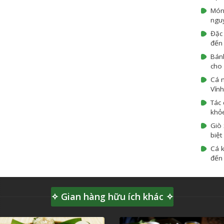
Món
ngu
Đặc 
đến 
Bán
cho 
Cá 
Vĩnh
Tác 
khỏ
Giò 
biệt
Cá k
đến 
✧ Gian hàng hữu ích khác ✧