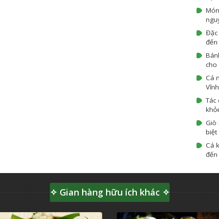
Món
ngu
Đặc 
đến 
Bán
cho 
Cá 
Vĩnh
Tác 
khỏ
Giò 
biệt
Cá k
đến 
✧ Gian hàng hữu ích khác ✧