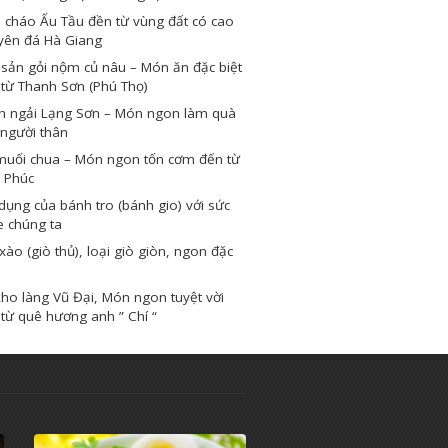
 cháo Ấu Tầu đền từ vùng đất có cao
yên đá Hà Giang
sản gỏi nộm củ nâu – Món ăn đặc biệt
từ Thanh Sơn (Phú Thọ)
h ngải Lạng Sơn – Món ngon làm quà
người thân
muối chua – Món ngon tốn cơm đến từ
 Phúc
dụng của bánh tro (bánh gio) với sức
e chúng ta
xào (giò thủ), loại giò giòn, ngon đặc
ho làng Vũ Đại, Món ngon tuyệt vời
từ quê hương anh ” Chí “