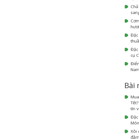
Chả
sang
Cơm
hươn
Đặc
thuầ
Đặc 
cụ 
Điểm
Na
Bài
Mua
Tết
tín 
Đặc
Món 
Xôi 
đậm