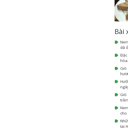
Bài
Nem
dã ở
Đặc
hòa
Giò
hươn
Hướ
ngày
Giò 
trầm
Nem 
cho 
Nhữn
tại 