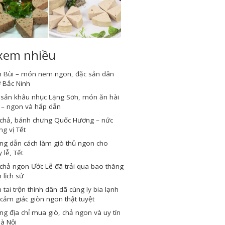
 xem nhiều
 Bùi – món nem ngon, đặc sản dân
 Bắc Ninh
 sản khâu nhục Lạng Sơn, món ăn hài
 – ngon và hấp dẫn
 chả, bánh chưng Quốc Hương – nức
g vị Tết
ng dẫn cách làm giò thủ ngon cho
 lễ, Tết
chả ngon Ước Lễ đã trải qua bao thăng
 lịch sử
tai trộn thính dân dã cùng ly bia lạnh
cảm giác giòn ngon thật tuyệt
g địa chỉ mua giò, chả ngon và uy tín
Hà Nội