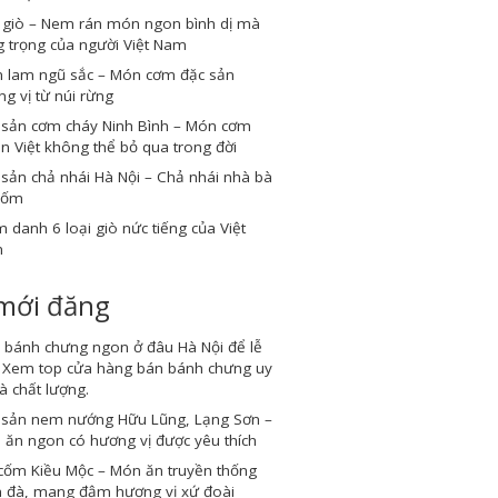
 giò – Nem rán món ngon bình dị mà
 trọng của người Việt Nam
 lam ngũ sắc – Món cơm đặc sản
g vị từ núi rừng
 sản cơm cháy Ninh Bình – Món cơm
n Việt không thể bỏ qua trong đời
sản chả nhái Hà Nội – Chả nhái nhà bà
Cốm
 danh 6 loại giò nức tiếng của Việt
m
 mới đăng
 bánh chưng ngon ở đâu Hà Nội để lễ
? Xem top cửa hàng bán bánh chưng uy
và chất lượng.
 sản nem nướng Hữu Lũng, Lạng Sơn –
ăn ngon có hương vị được yêu thích
cốm Kiều Mộc – Món ăn truyền thống
 đà, mang đậm hương vị xứ đoài